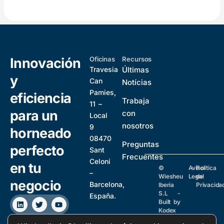
Innovación
Oficinas
Recursos
Travesia
Últimas
y
Can
Notícias
Pamies,
eficiencia
Trabaja
11 –
para un
con
Local
nosotros
9
horneado
08470
Preguntas
perfecto
Sant
Frecuentes
Celoni
en tu
©
Aviso
Política
–
Wiesheu
Legal
de
negocio
Barcelona,
Iberia
Privacida
S.L -
España.
L
T
Y
Built by
i
w
o
Kodex
n
i
u
Links
Global
k
t
t