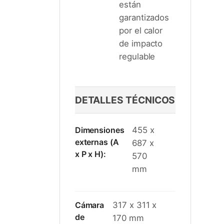
están
garantizados
por el calor
de impacto
regulable
DETALLES TÉCNICOS
Dimensiones
455 x
externas (A
687 x
x P x H):
570
mm
Cámara
317 x 311 x
de
170 mm