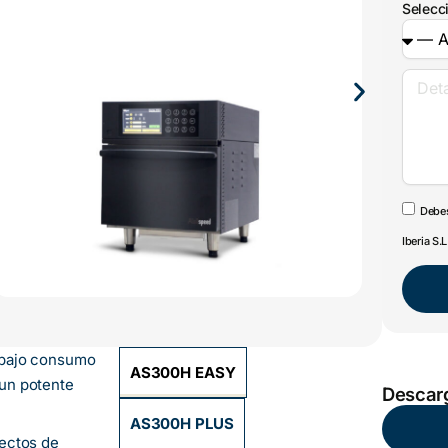
Selecc
Debes
Iberia S.L
 bajo consumo
AS300H EASY
un potente
Descarg
AS300H PLUS
ectos de