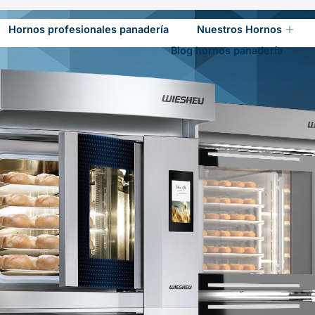
os
,
Wiesheu
Hornos profesionales panadería
Nuestros Hornos
Blog hornos panadería