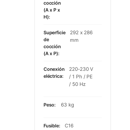
cocción
(A x P x
H):
Superficie
292 x 286
de
mm
cocción
(A x P):
Conexión
220-230 V
eléctrica:
/ 1 Ph / PE
/ 50 Hz
Peso:
63 kg
Fusible:
C16