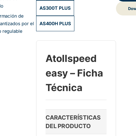
do
AS300T PLUS
Dow
ormación de
antizados por el
AS400H PLUS
o regulable
Atollspeed
easy – Ficha
Técnica
CARACTERÍSTICAS
DEL PRODUCTO