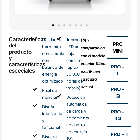
Características
Calidad de
Iluminación
(*en
PRO
del
horneado
LED de
comparación
MINI
producto
consistente
bajo
con el modelo
y
con
consumo
características
anterior Dibas
PRO -
balance de
(aprox.
especiales
azul M con
I
energía
50.000
cascada
optimizado
horas de
activa)
trabajo)
PRO -
Fácil de
IQ
manejar
Detección
automática
Diseño
de carga y
PRO -
inteligente
herramienta
II S
y
de ahorro
funcional
de energía
PRO - II
Bisagra
IBC