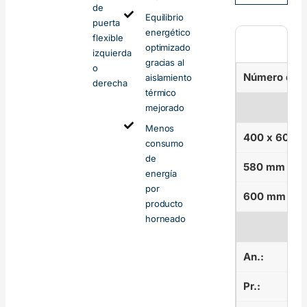
de
Equilibrio
puerta
energético
flexible
optimizado
izquierda
gracias al
o
Número de c
aislamiento
derecha
térmico
mejorado
Menos
400 x 600 
consumo
de
580 mm x 7
energía
por
600 mm x 8
producto
horneado
An.:
Pr.: