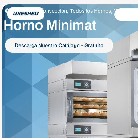
Ir
Hornos de Convección
,
Todos los Hornos
,
Wiesheu
al
contenido
Horno Minimat
Descarga Nuestro Catálogo - Gratuito